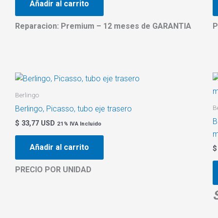
Añadir al carrito
Reparacion: Premium – 12 meses de GARANTIA
P
Berlingo
B
Berlingo, Picasso, tubo eje trasero
B
$
33,77 USD
21% IVA Incluido
m
Añadir al carrito
$
PRECIO POR UNIDAD