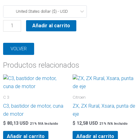
Berlingo,
United States dollar ($) - USD
Picasso,
eje
Añadir al carrito
trasero,
rulemanes
VOLVER
cantidad
Productos relacionados
C 3
Citroen
C3, bastidor de motor, cuna
ZX, ZX Rural, Xsara, punta de
de motor
eje
$
80,13 USD
$
12,58 USD
21% IVA Incluido
21% IVA Incluido
Añadir al carrito
Añadir al carrito