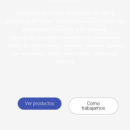
REPARACIONES
Ofrecemos un amplio despliegue de ejes y
bastidores de motor. También proveemos todos los
accesorios inherentes a los mismos.
Algunos de nuestros productos son: Rulemanes,
Tubos de acero nuevos, retenes, alemites, puntas
de eje nuevas, bujes silent-block, grasa para
lubricar.
Ver productos
Como
trabajamos