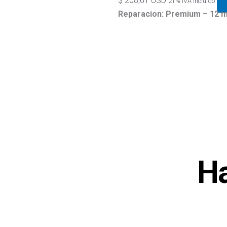
$
208,61 USD
21% IVA Incluido
Reparacion: Premium – 12
Ha