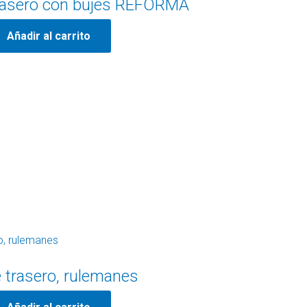
trasero con bujes REFORMA
Añadir al carrito
e trasero, rulemanes