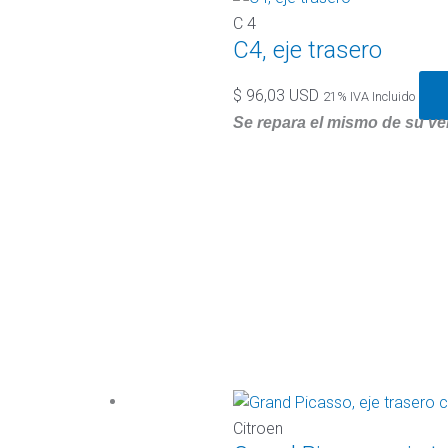
C 4
C4, eje trasero
$
96,03 USD
21% IVA Incluido
Se repara el mismo de su ve
Citroen