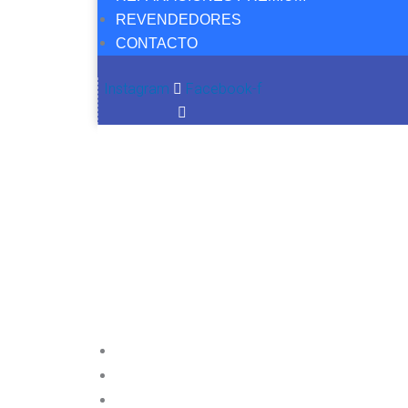
REVENDEDORES
CONTACTO
Instagram
Facebook-f
NUE
Aquí podrá ver todos los productos dispon
Garantía
Atención personalizada
Envíos a todo el país