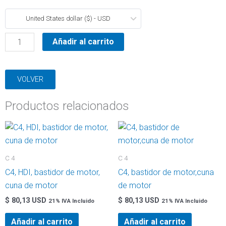
C15,
United States dollar ($) - USD
punta
de
Añadir al carrito
eje
cantidad
VOLVER
Productos relacionados
C 4
C 4
C4, HDI, bastidor de motor,
C4, bastidor de motor,cuna
cuna de motor
de motor
$
80,13 USD
$
80,13 USD
21% IVA Incluido
21% IVA Incluido
Añadir al carrito
Añadir al carrito