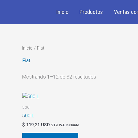
Ir
al
Inicio
Productos
Ventas cor
contenido
Inicio
/ Fiat
Fiat
Mostrando 1–12 de 32 resultados
500
500 L
$
119,21 USD
21% IVA Incluido