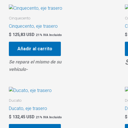
Cinquecento
C
Cinquecento, eje trasero
C
$
125,83 USD
$
21% IVA Incluido
Añadir al carrito
Se repara el mismo de su
vehículo-
Ducato
D
Ducato, eje trasero
D
$
132,45 USD
$
21% IVA Incluido