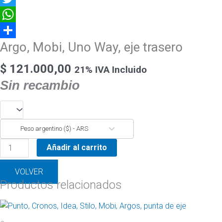
Twitter
WhatsApp
Argo, Mobi, Uno Way, eje trasero
Compartir
$
121.000,00
21% IVA Incluido
Sin recambio
Peso argentino ($) - ARS
Añadir al carrito
VOLVER
Productos relacionados