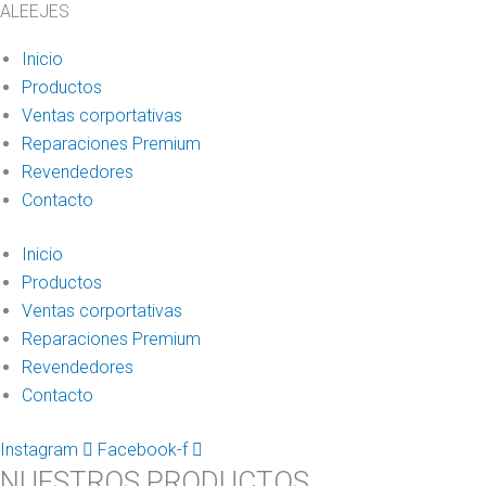
ALEEJES
Argo,
Mobi,
Inicio
Uno
Productos
Way,
Ventas corportativas
eje
Reparaciones Premium
trasero
Revendedores
cantidad
Contacto
Inicio
Productos
Ventas corportativas
Reparaciones Premium
Revendedores
Contacto
Instagram
Facebook-f
NUESTROS PRODUCTOS