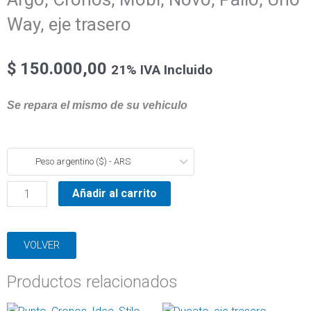
Way, eje trasero
$
150.000,00
21% IVA Incluido
Se repara el mismo de su vehiculo
Argo,
Peso argentino ($) - ARS
Cronos,
Mobi,
Añadir al carrito
Novo,
Palio,
VOLVER
Uno
Way,
Productos relacionados
eje
trasero