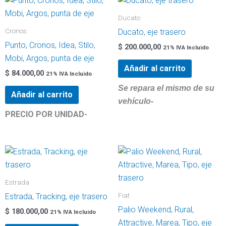
cantidad
Ducato
Cronos
Ducato, eje trasero
Punto, Cronos, Idea, Stilo,
$
200.000,00
21% IVA Incluido
Mobi, Argos, punta de eje
Añadir al carrito
$
84.000,00
21% IVA Incluido
Se repara el mismo de su
Añadir al carrito
vehículo-
PRECIO POR UNIDAD-
Estrada
Fiat
Estrada, Tracking, eje trasero
Palio Weekend, Rural,
$
180.000,00
21% IVA Incluido
Attractive, Marea, Tipo, eje