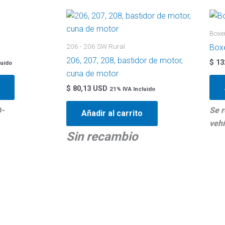
Boxe
206 - 206 SW Rural
Boxe
206, 207, 208, bastidor de motor,
$
13
luido
cuna de motor
$
80,13 USD
21% IVA Incluido
D-
Se r
Añadir al carrito
vehí
Sin recambio