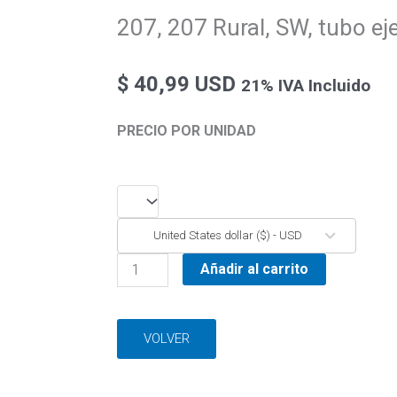
207, 207 Rural, SW, tubo eje
$
40,99 USD
21% IVA Incluido
PRECIO POR UNIDAD
207,
207
United States dollar ($) - USD
Rural,
SW,
Añadir al carrito
tubo
eje
trasero
VOLVER
cantidad