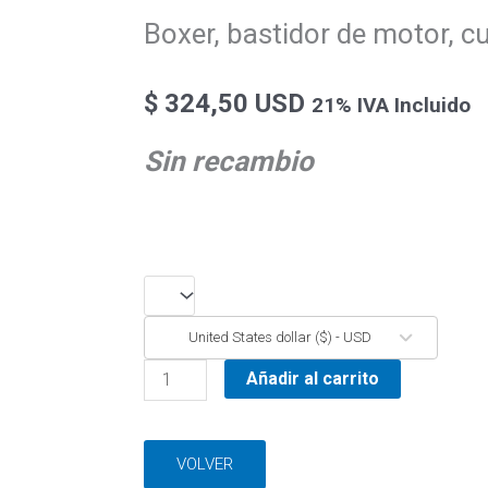
f
Boxer, bastidor de motor, 
$
324,50 USD
21% IVA Incluido
Sin recambio
Boxer,
bastidor
United States dollar ($) - USD
de
motor,
Añadir al carrito
cuna
de
motor
VOLVER
cantidad