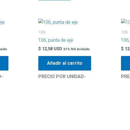
106
106
e
106, punta de eje
106,
$
12,58 USD
$
12
luido
21% IVA Incluido
Añadir al carrito
D-
PRECIO POR UNIDAD-
PRE