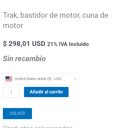
Trak, bastidor de motor, cuna de
motor
$
298,01 USD
21% IVA Incluido
Sin recambio
Trak,
United States dollar ($) - USD
bastidor
de
Añadir al carrito
motor,
cuna
VOLVER
de
motor