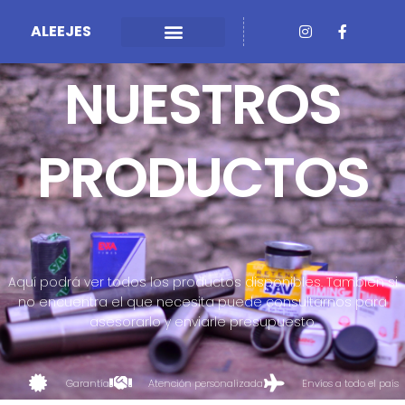
I
F
ALEEJES
n
a
s
c
VENTAS CORPORTATIVAS
REPARACIONES PREMIUM
t
e
NUESTROS
a
b
g
o
r
o
a
k
m
-
PRODUCTOS
f
Aquí podrá ver todos los productos disponibles. También si
no encuentra el que necesita puede consultarnos para
asesorarlo y enviarle presupuesto.
Garantía
Atención personalizada
Envíos a todo el país