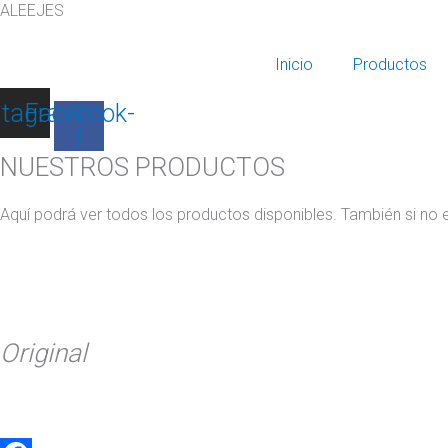
ALEEJES
Pointer,
bastidor
de
Inicio
Productos
motor,
stagram
Facebook-
cuna
f
de
NUESTROS PRODUCTOS
motor
cantidad
Aquí podrá ver todos los productos disponibles. También si no 
Original