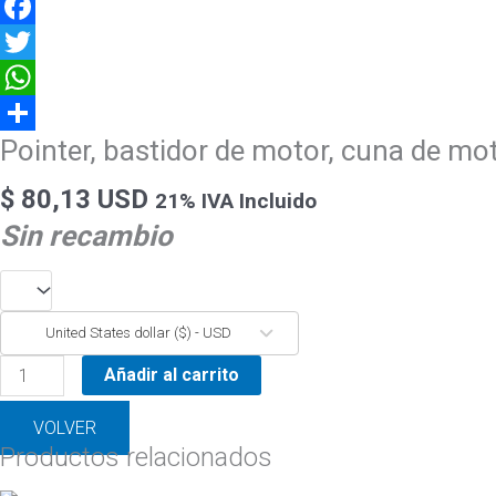
Facebook
Twitter
WhatsApp
Pointer, bastidor de motor, cuna de mo
Compartir
$
80,13 USD
21% IVA Incluido
Sin recambio
United States dollar ($) - USD
Añadir al carrito
VOLVER
Productos relacionados