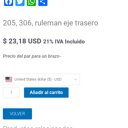
Facebook
Twitter
WhatsApp
Compartir
205, 306, ruleman eje trasero
$ 23,18 USD
21% IVA Incluido
Precio del par para un brazo-
205,
United States dollar ($) - USD
306,
ruleman
Añadir al carrito
eje
trasero
VOLVER
cantidad