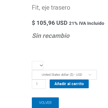
Fit, eje trasero
$
105,96 USD
21% IVA Incluido
Sin recambio
Fit,
eje
United States dollar ($) - USD
trasero
cantidad
Añadir al carrito
VOLVER