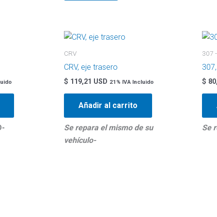
CRV
307 
CRV, eje trasero
307,
$
119,21 USD
$
80
luido
21% IVA Incluido
Añadir al carrito
D-
Se repara el mismo de su
Se r
vehículo-