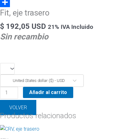
WhatsApp
Fit, eje trasero
Compartir
$
192,05 USD
21% IVA Incluido
Sin recambio
United States dollar ($) - USD
Añadir al carrito
VOLVER
Productos relacionados