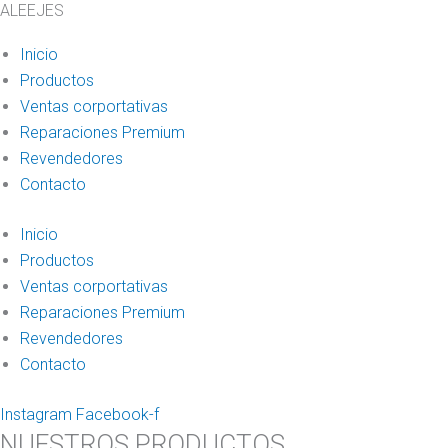
ALEEJES
Fit,
eje
Inicio
trasero
Productos
cantidad
Ventas corportativas
Reparaciones Premium
Revendedores
Contacto
Inicio
Productos
Ventas corportativas
Reparaciones Premium
Revendedores
Contacto
Instagram
Facebook-f
NUESTROS PRODUCTOS