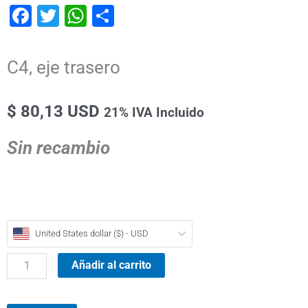
Facebook
Twitter
WhatsApp
Compartir
C4, eje trasero
$ 80,13 USD
21% IVA Incluido
Sin recambio
C4,
United States dollar ($) - USD
eje
trasero
Añadir al carrito
cantidad