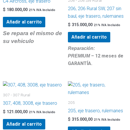
206 - 206 SW Rural
C4 Aircross, eje trasero
206, 206 Rural SW, 207 sin
$
180.000,00
21% IVA Incluido
baul, eje trasero, rulemanes
Añadir al carrito
$
315.000,00
21% IVA Incluido
Se repara el mismo de
Añadir al carrito
su vehiculo
Reparación:
– 12 meses de
PREMIUM
GARANTÍA.
307 - 307 Rural
205
307, 408, 3008, eje trasero
205, eje trasero, rulemanes
$
121.000,00
21% IVA Incluido
$
315.000,00
21% IVA Incluido
Añadir al carrito