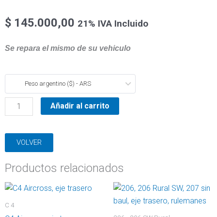
$
145.000,00
21% IVA Incluido
Se repara el mismo de su vehiculo
Tiggo,
Peso argentino ($) - ARS
eje
trasero
Añadir al carrito
cantidad
VOLVER
Productos relacionados
C 4