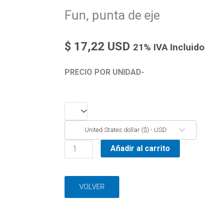
Fun, punta de eje
$
17,22 USD
21% IVA Incluido
PRECIO POR UNIDAD-
Fun,
punta
United States dollar ($) - USD
de
eje
Añadir al carrito
cantidad
VOLVER