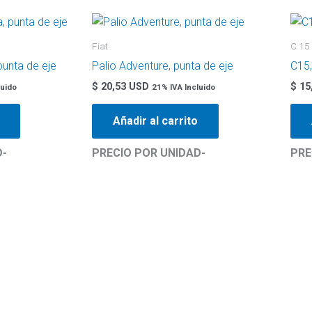
Fiat
C 15
punta de eje
Palio Adventure, punta de eje
C15,
$
20,53 USD
$
15
luido
21% IVA Incluido
Añadir al carrito
D-
PRECIO POR UNIDAD-
PRE