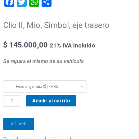
Facebook
Twitter
WhatsApp
Compartir
Clio II, Mio, Simbol, eje trasero
$
145.000,00
21% IVA Incluido
Se repara el mismo de su vehiculo
Clio
Peso argentino ($) - ARS
II,
Mio,
Añadir al carrito
Simbol,
eje
VOLVER
trasero
cantidad