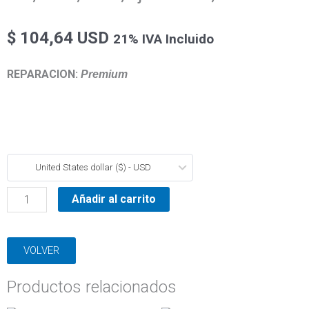
$
104,64 USD
21% IVA Incluido
REPARACION:
Premium
R
United States dollar ($) - USD
9,
R
Añadir al carrito
11,
R
VOLVER
19,
eje
Productos relacionados
trasero,
ruleman