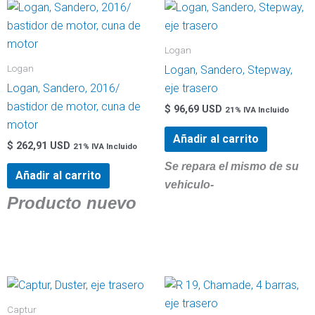
cantidad
Logan
Logan
Logan, Sandero, Stepway,
Logan, Sandero, 2016/
eje trasero
bastidor de motor, cuna de
$
96,69 USD
21% IVA Incluido
motor
Añadir al carrito
$
262,91 USD
21% IVA Incluido
Se repara el mismo de su
Añadir al carrito
vehiculo-
Producto nuevo
Captur