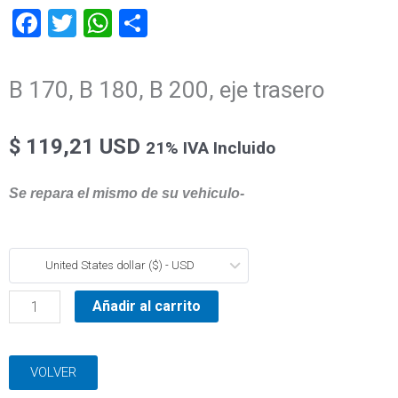
Facebook
Twitter
WhatsApp
Compartir
B 170, B 180, B 200, eje trasero
$
119,21 USD
21% IVA Incluido
Se repara el mismo de su vehiculo-
B
United States dollar ($) - USD
170,
B
Añadir al carrito
180,
B
VOLVER
200,
eje