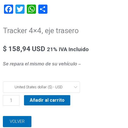
Facebook
Twitter
WhatsApp
Compartir
Tracker 4×4, eje trasero
$
158,94 USD
21% IVA Incluido
Se repara el mismo de su vehículo –
Tracker
United States dollar ($) - USD
4x4,
eje
Añadir al carrito
trasero
cantidad
VOLVER