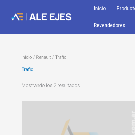
Ir
Inicio
Product
al
contenido
Revendedores
Inicio
/
Renault
/ Trafic
Trafic
Mostrando los 2 resultados