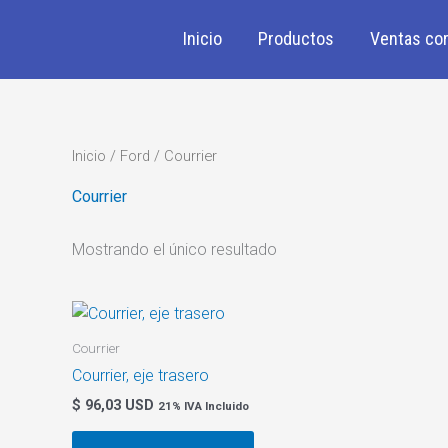
Ir
al
Inicio
Productos
Ventas cor
contenido
Inicio
/
Ford
/ Courrier
Courrier
Mostrando el único resultado
Courrier
Courrier, eje trasero
$
96,03 USD
21% IVA Incluido