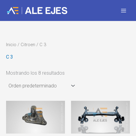
Ir
al
contenido
Inicio
/
Citroen
/ C 3
C 3
Mostrando los 8 resultados